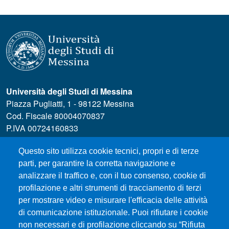
Università degli Studi di Messina
Piazza Pugliatti, 1 - 98122 Messina
Cod. Fiscale 80004070837
P.IVA 00724160833
Centralino: 090 676 1
Questo sito utilizza cookie tecnici, propri e di terze
MENÙ SOCIAL
parti, per garantire la corretta navigazione e
analizzare il traffico e, con il tuo consenso, cookie di
profilazione e altri strumenti di tracciamento di terzi
MENÙ FOOTER 1
Accessibility statement
per mostrare video e misurare l'efficacia delle attività
Privacy and cookie policy
di comunicazione istituzionale. Puoi rifiutare i cookie
Modulistica
non necessari e di profilazione cliccando su “Rifiuta