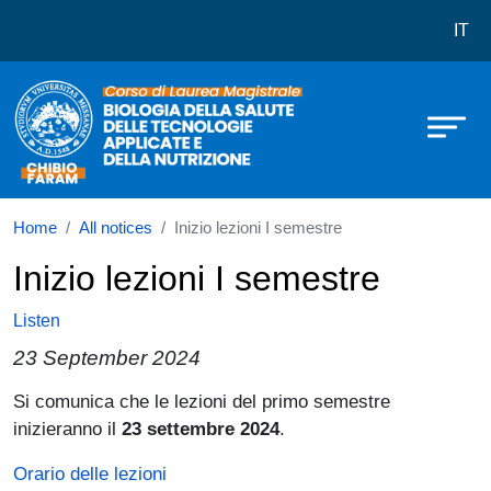
Corso di laurea in Biologia della Sa
Skip to main content
IT
Home
All notices
Inizio lezioni I semestre
Inizio lezioni I semestre
Listen
23 September 2024
Paragrafo
Si comunica che le lezioni del primo semestre
inizieranno il
23 settembre 2024
.
Orario delle lezioni